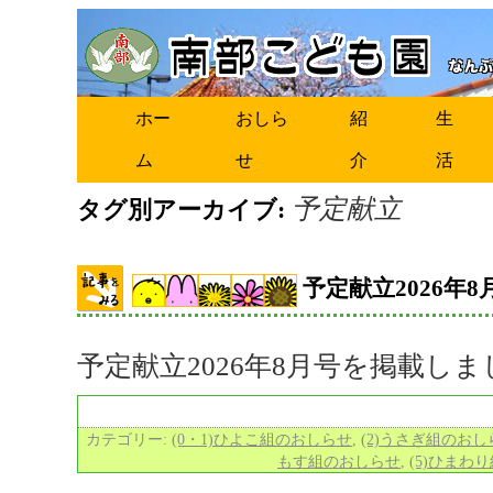
ホー
おしら
紹
生
ム
せ
介
活
予定献立
タグ別アーカイブ:
予定献立2026年8
予定献立2026年8月号を掲載し
カテゴリー:
(0・1)ひよこ組のおしらせ
,
(2)うさぎ組のおし
もす組のおしらせ
,
(5)ひまわ