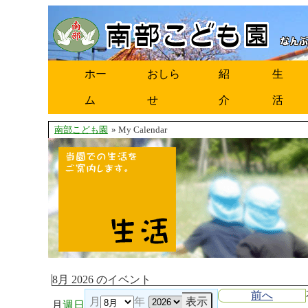
ホー
おしら
紹
生
ム
せ
介
活
南部こども園
» My Calendar
8月 2026 のイベント
前へ
月
年
月
週
日