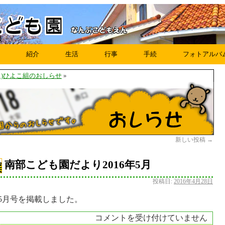
紹介
生活
行事
手続
フォトアルバ
・1)ひよこ組のおしらせ
»
新しい投稿
→
南部こども園だより2016年5月
投稿日:
2016年4月28日
年5月号を掲載しました。
コメントを受け付けていません