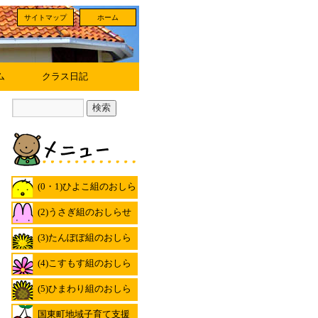
サイトマップ
ホーム
ム
クラス日記
(0・1)ひよこ組のおしら
せ
(2)うさぎ組のおしらせ
(3)たんぽぽ組のおしら
せ
(4)こすもす組のおしら
せ
(5)ひまわり組のおしら
せ
国東町地域子育て支援