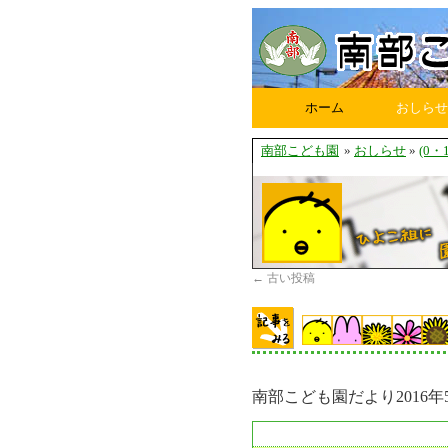
ホーム
おしらせ
南部こども園
»
おしらせ
»
(0
←
古い投稿
南部こども園だより2016