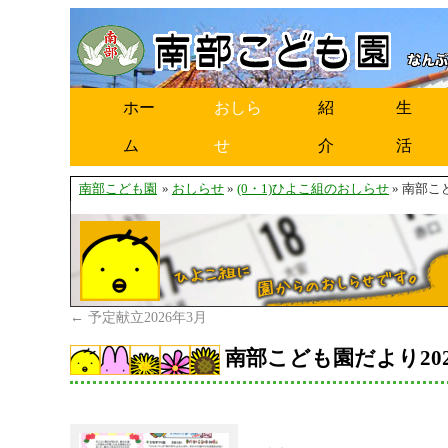
ホー
おしら
紹
生
ム
せ
介
活
南部こども園
»
おしらせ
»
(0・1)ひよこ組のおしらせ
» 南部こ
←
予定献立2026年3月
南部こども園だより202