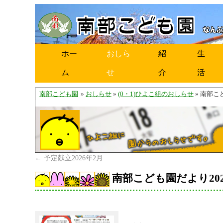
ホー
おしら
紹
生
ム
せ
介
活
南部こども園
»
おしらせ
»
(0・1)ひよこ組のおしらせ
» 南部こ
←
予定献立2026年2月
南部こども園だより202