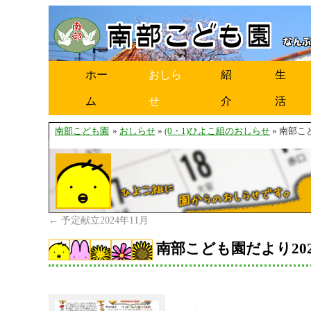
ホー
おしら
紹
生
ム
せ
介
活
南部こども園
»
おしらせ
»
(0・1)ひよこ組のおしらせ
» 南部こ
←
予定献立2024年11月
南部こども園だより202