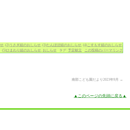
らせ
,
(2)うさぎ組のおしらせ
,
(3)たんぽぽ組のおしらせ
,
(4)こすもす組のおしらせ
,
(5)ひまわり組のおしらせ
,
おしらせ
タグ:
予定献立
この投稿のパーマリンク
南部こども園だより2023年9月
→
▲このページの先頭に戻る▲