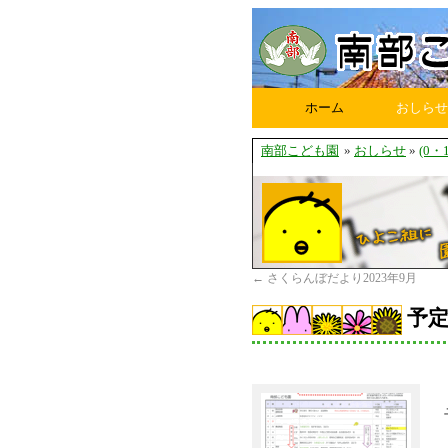
ホーム
おしらせ
南部こども園
»
おしらせ
»
(0
←
さくらんぼだより2023年9月
予定