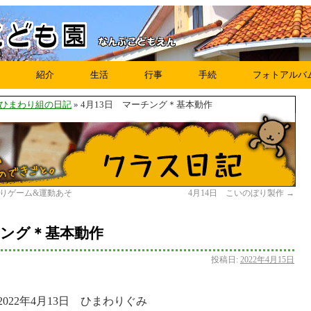
紹介
生活
行事
手続
フォトアルバ
5)ひまわり組の日記
» 4月13日 マーチング＊基本動作
ス取りゲーム&運動あそ
4月14日 こいのぼり製作
→
チング＊基本動作
投稿日:
2022年4月15日
2022年4月13日 ひまわりぐみ