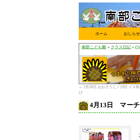
ホーム
おしらせ
南部こども園
»
クラス日記
»
(
←
3月28日 おおそうじ／29日 イ
び
4月13日 マー