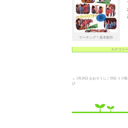
マーチング＊基本動作
カテゴリー
←
3月28日 おおそうじ／29日 イ
び