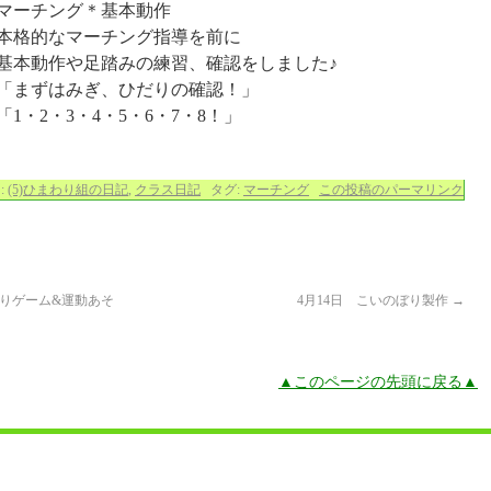
マーチング＊基本動作
本格的なマーチング指導を前に
基本動作や足踏みの練習、確認をしました♪
「まずはみぎ、ひだりの確認！」
「1・2・3・4・5・6・7・8！」
:
(5)ひまわり組の日記
,
クラス日記
タグ:
マーチング
この投稿のパーマリンク
ス取りゲーム&運動あそ
4月14日 こいのぼり製作
→
▲このページの先頭に戻る▲