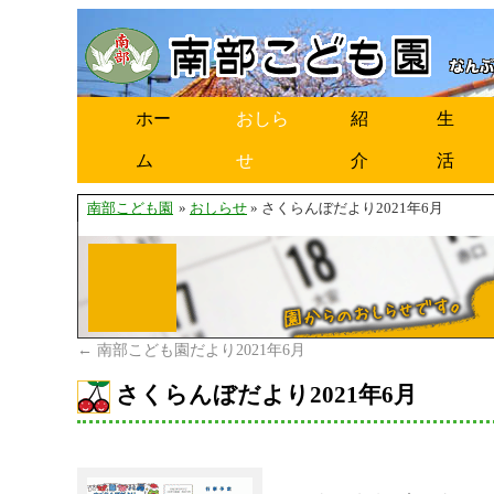
ホー
おしら
紹
生
ム
せ
介
活
南部こども園
»
おしらせ
» さくらんぼだより2021年6月
←
南部こども園だより2021年6月
さくらんぼだより2021年6月