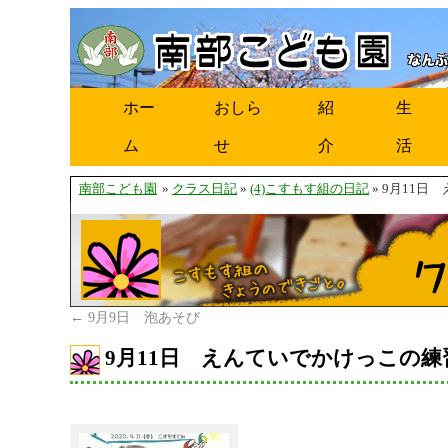
ホー
おしら
紹
生
ム
せ
介
活
南部こども園
»
クラス日記
»
(4)こすもす組の日記
» 9月11
←
9月9日 泡あそび
9月11日 えんていでかけっこの