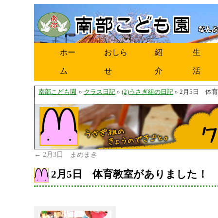
ホー
おしら
紹
生
ム
せ
介
活
南部こども園
»
クラス日記
»
(2)うさぎ組の日記
» 2月5日 
←
2月3日 まめまき
2月5日 体育教室がありました！