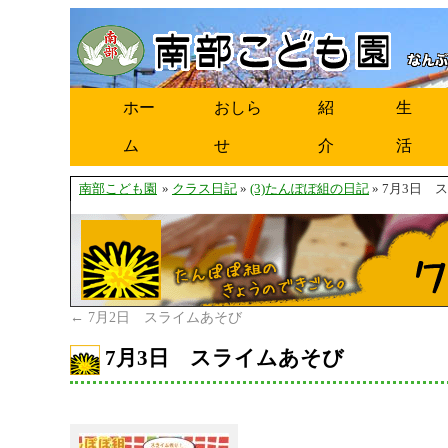
ホー
おしら
紹
生
ム
せ
介
活
南部こども園
»
クラス日記
»
(3)たんぽぽ組の日記
» 7月3日 
←
7月2日 スライムあそび
7月3日 スライムあそび