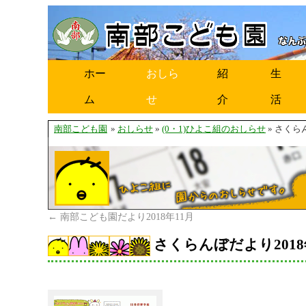
ホー
おしら
紹
生
ム
せ
介
活
南部こども園
»
おしらせ
»
(0・1)ひよこ組のおしらせ
» さくら
←
南部こども園だより2018年11月
さくらんぼだより2018