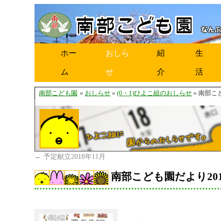
ホー
おしら
紹
生
ム
せ
介
活
南部こども園
»
おしらせ
»
(0・1)ひよこ組のおしらせ
» 南部こ
←
予定献立2018年11月
南部こども園だより201