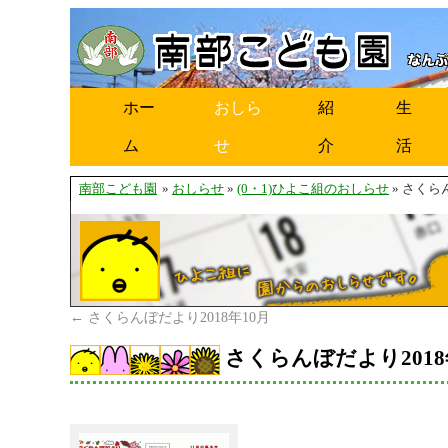
ホー
おしら
紹
生
ム
せ
介
活
南部こども園
»
おしらせ
»
(0・1)ひよこ組のおしらせ
» さくら
←
さくらんぼだより2018年10月
さくらんぼだより2018