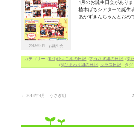
4月のお誕生日会がありま
植木ばちシアターで誕生
あかずきんちゃんとおめ
2018年4月 お誕生会
カテゴリー:
(0･1)ひよこ組の日記
,
(2)うさぎ組の日記
,
(3
(5)ひまわり組の日記
,
クラス日記
タグ
←
2018年4月 うさぎ組