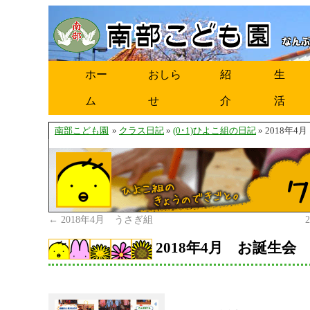
ホー
おしら
紹
生
ム
せ
介
活
南部こども園
»
クラス日記
»
(0･1)ひよこ組の日記
» 2018年
←
2018年4月 うさぎ組
2018年4月 お誕生会