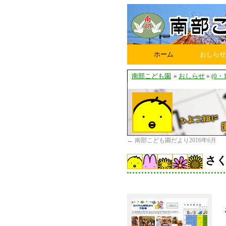
ホーム
おしらせ
南部こども園
»
おしらせ
»
(0
←
南部こども園だより2016年6月
さく