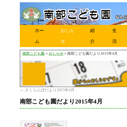
ホー
おしら
紹
生
ム
せ
介
活
南部こども園
»
おしらせ
» 南部こども園だより2015年4月
←
さくらんぼだより2015年4月
南部こども園だより2015年4月