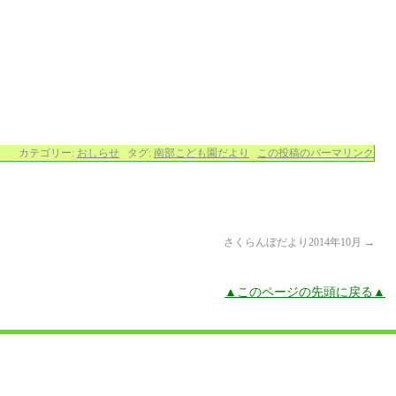
カテゴリー:
おしらせ
タグ:
南部こども園だより
この投稿のパーマリンク
さくらんぼだより2014年10月
→
▲このページの先頭に戻る▲