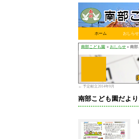
ホーム
おしらせ
南部こども園
»
おしらせ
» 南
←
予定献立2014年9月
南部こども園だより2