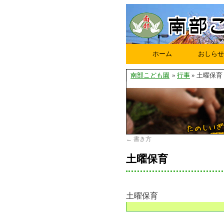
ホーム
おしらせ
南部こども園
»
行事
» 土曜保育
←
書き方
土曜保育
土曜保育