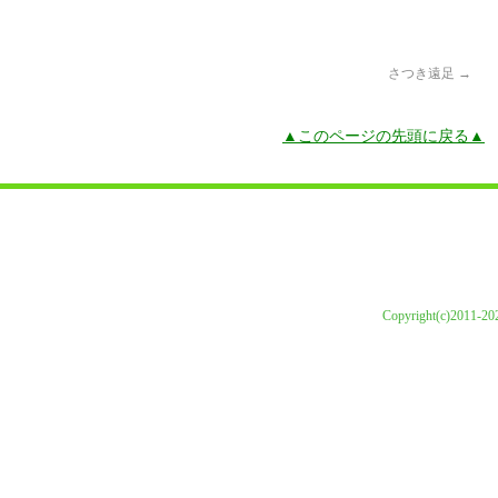
さつき遠足
→
▲このページの先頭に戻る▲
Copyright(c)2011-202