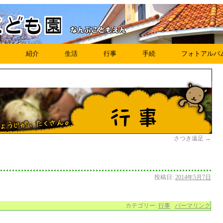
紹介
生活
行事
手続
フォトアルバ
さつき遠足
→
投稿日:
2014年5月7日
カテゴリー:
行事
パーマリンク