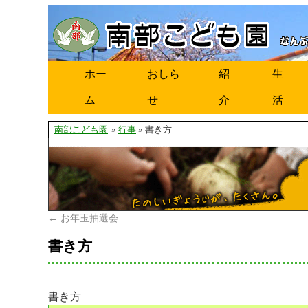
ホー
おしら
紹
生
ム
せ
介
活
南部こども園
»
行事
» 書き方
←
お年玉抽選会
書き方
書き方