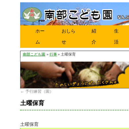
ホー
おしら
紹
生
ム
せ
介
活
南部こども園
»
行事
» 土曜保育
←
予行練習（園）
土曜保育
土曜保育