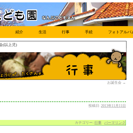
紹介
生活
行事
手続
フォトアルバ
会(以上児)
お誕生会
→
投稿日:
2013年11月11日
カテゴリー:
行事
パーマリンク