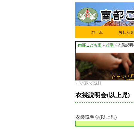
ホーム
おしらせ
南部こども園
»
行事
» 衣裳説明
←
小原小交流日
衣裳説明会(以上児)
衣裳説明会(以上児)