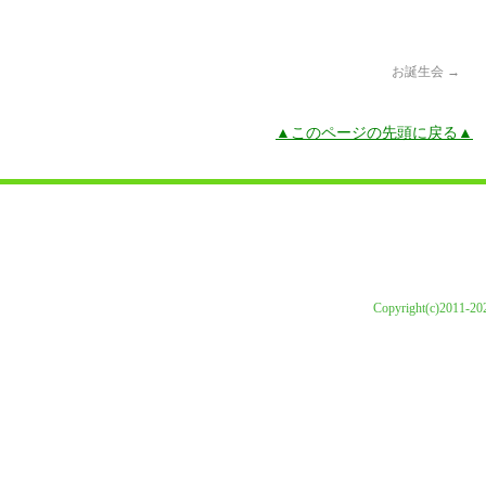
お誕生会
→
▲このページの先頭に戻る▲
Copyright(c)2011-202