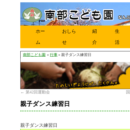
ホー
おしら
紹
生
ム
せ
介
活
南部こども園
»
行事
» 親子ダンス練習日
←
第42回運動会
親子ダンス練習日
親子ダンス練習日