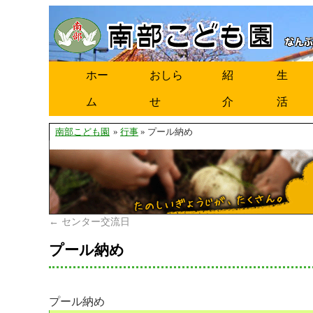
ホー
おしら
紹
生
ム
せ
介
活
南部こども園
»
行事
» プール納め
←
センター交流日
プール納め
プール納め