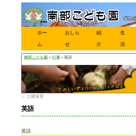
ホー
おしら
紹
生
ム
せ
介
活
南部こども園
»
行事
» 英語
←
土曜保育
英語
英語