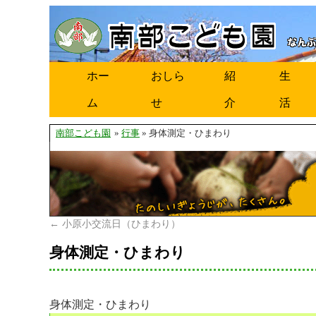
ホー
おしら
紹
生
ム
せ
介
活
南部こども園
»
行事
» 身体測定・ひまわり
←
小原小交流日（ひまわり）
身体測定・ひまわり
身体測定・ひまわり