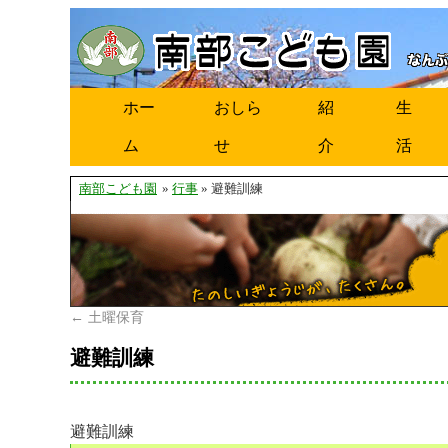
ホー
おしら
紹
生
ム
せ
介
活
南部こども園
»
行事
» 避難訓練
←
土曜保育
避難訓練
避難訓練