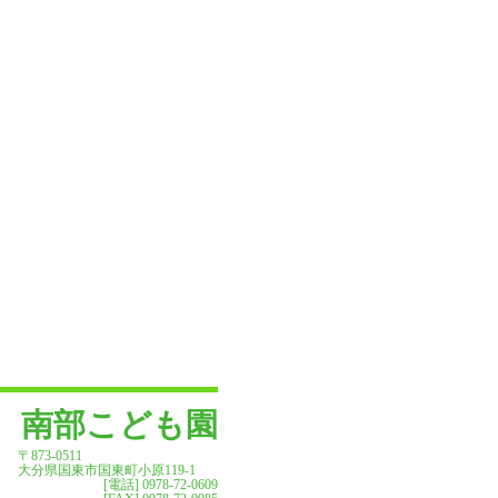
南部こども園
〒873-0511
大分県国東市国東町小原119-1
[電話] 0978-72-0609